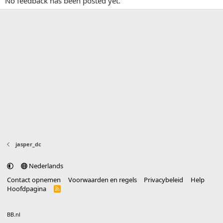
No feedback has been posted yet.
jasper_dc
Nederlands
Contact opnemen
Voorwaarden en regels
Privacybeleid
Help
Hoofdpagina
R
S
S
®
Community platform by XenForo
© 2010-2025 XenForo Ltd.
vertaald door
BB.nl