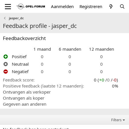
Aanmelden
Registreren
jasper_dc
Feedback profile - jasper_dc
Feedbackoverzicht
1 maand
6 maanden
12 maanden
Positief
0
0
0
Neutraal
0
0
0
Negatief
0
0
0
Feedback score
0 (
+0
/
0
/
-0
)
Positieve feedback (laatste 12 maanden)
0%
Ontvangen als verkoper
Ontvangen als koper
Gegeven aan anderen
Filters