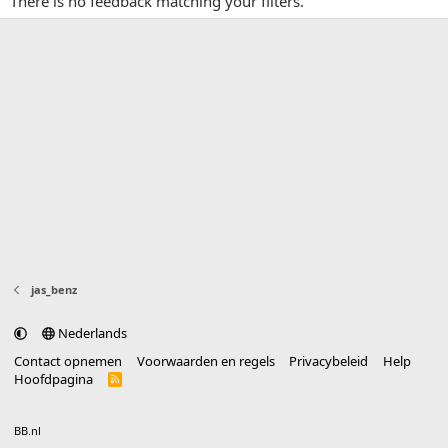
There is no feedback matching your filters.
jas_benz
Nederlands
Contact opnemen
Voorwaarden en regels
Privacybeleid
Help
Hoofdpagina
R
S
S
®
Community platform by XenForo
© 2010-2025 XenForo Ltd.
vertaald door
BB.nl