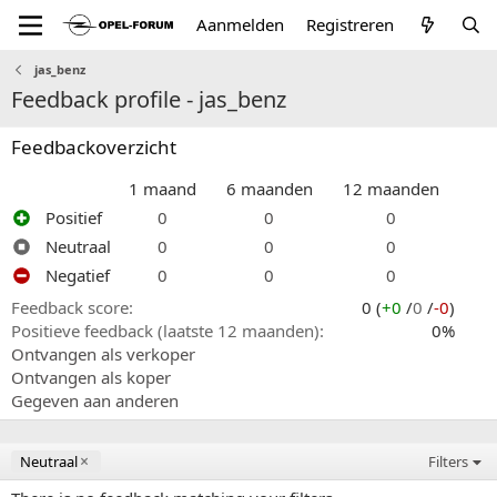
Aanmelden
Registreren
jas_benz
Feedback profile - jas_benz
Feedbackoverzicht
1 maand
6 maanden
12 maanden
Positief
0
0
0
Neutraal
0
0
0
Negatief
0
0
0
Feedback score
0 (
+0
/
0
/
-0
)
Positieve feedback (laatste 12 maanden)
0%
Ontvangen als verkoper
Ontvangen als koper
Gegeven aan anderen
Neutraal
Filters