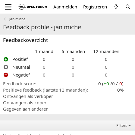
Aanmelden
Registreren
jan miche
Feedback profile - jan miche
Feedbackoverzicht
1 maand
6 maanden
12 maanden
Positief
0
0
0
Neutraal
0
0
0
Negatief
0
0
0
Feedback score
0 (
+0
/
0
/
-0
)
Positieve feedback (laatste 12 maanden)
0%
Ontvangen als verkoper
Ontvangen als koper
Gegeven aan anderen
Filters