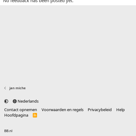
No feedback has been posted yet.
jan miche
Nederlands
Contact opnemen
Voorwaarden en regels
Privacybeleid
Help
Hoofdpagina
R
S
S
®
Community platform by XenForo
© 2010-2025 XenForo Ltd.
vertaald door
BB.nl