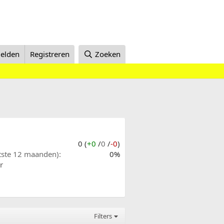
elden
Registreren
Zoeken
0 (
+0
/
0
/
-0
)
atste 12 maanden)
0%
r
Filters