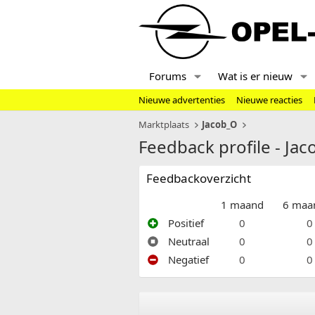
Forums
Wat is er nieuw
Nieuwe advertenties
Nieuwe reacties
Marktplaats
Jacob_O
Feedback profile - Ja
Feedbackoverzicht
1 maand
6 maa
Positief
0
0
Neutraal
0
0
Negatief
0
0