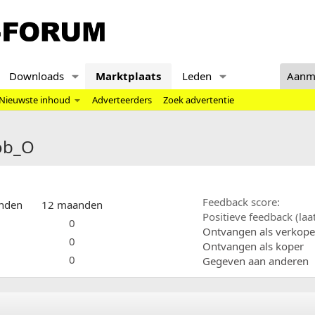
Downloads
Marktplaats
Leden
Aanm
Nieuwste inhoud
Adverteerders
Zoek advertentie
cob_O
Feedback score
nden
12 maanden
Positieve feedback (la
0
Ontvangen als verkope
0
Ontvangen als koper
0
Gegeven aan anderen