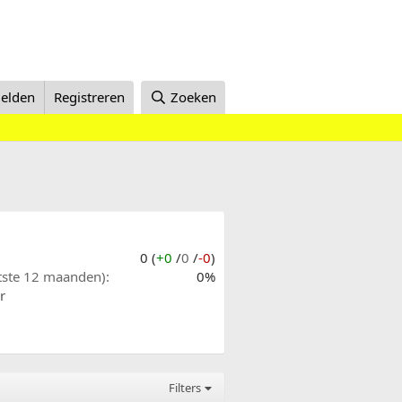
elden
Registreren
Zoeken
0 (
+0
/
0
/
-0
)
atste 12 maanden)
0%
r
Filters