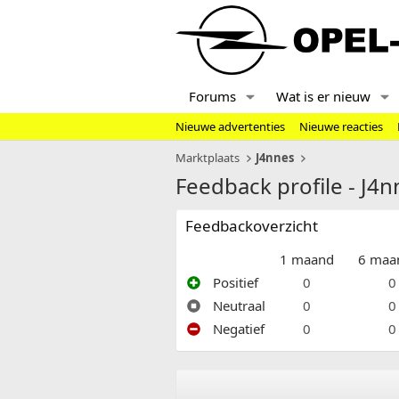
Forums
Wat is er nieuw
Nieuwe advertenties
Nieuwe reacties
Marktplaats
J4nnes
Feedback profile - J4n
Feedbackoverzicht
1 maand
6 maa
Positief
0
0
Neutraal
0
0
Negatief
0
0