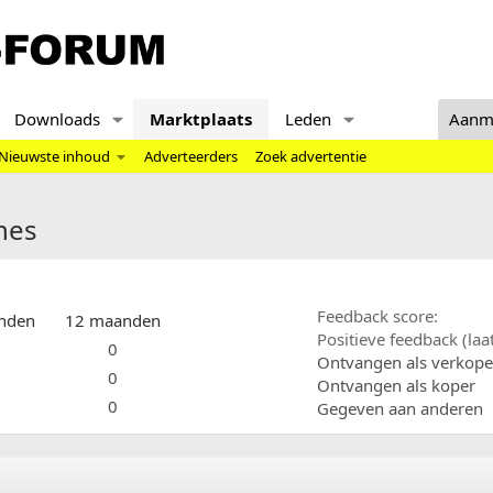
Downloads
Marktplaats
Leden
Aanm
Nieuwste inhoud
Adverteerders
Zoek advertentie
nes
Feedback score
nden
12 maanden
Positieve feedback (la
0
Ontvangen als verkope
0
Ontvangen als koper
0
Gegeven aan anderen