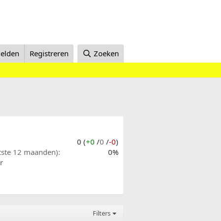
elden
Registreren
Zoeken
0 (
+0
/
0
/
-0
)
atste 12 maanden)
0%
r
Filters