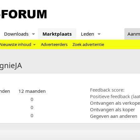
Downloads
Marktplaats
Leden
Aanm
Nieuwste inhoud
Adverteerders
Zoek advertentie
ignieJA
Feedback score
nden
12 maanden
Positieve feedback (la
0
Ontvangen als verkope
0
Ontvangen als koper
0
Gegeven aan anderen