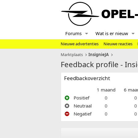
Forums
Wat is er nieuw
Nieuwe advertenties
Nieuwe reacties
Marktplaats
InsignieJA
Feedback profile - Ins
Feedbackoverzicht
1 maand
6 maa
Positief
0
0
Neutraal
0
0
Negatief
0
0