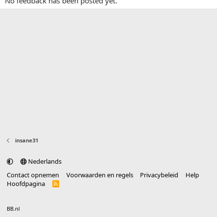
No feedback has been posted yet.
insane31
Nederlands
Contact opnemen
Voorwaarden en regels
Privacybeleid
Help
Hoofdpagina
R
S
S
®
Community platform by XenForo
© 2010-2025 XenForo Ltd.
vertaald door
BB.nl