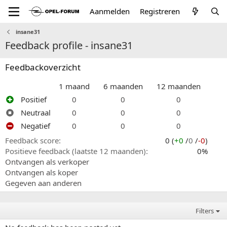
Aanmelden
Registreren
insane31
Feedback profile - insane31
Feedbackoverzicht
1 maand
6 maanden
12 maanden
Positief
0
0
0
Neutraal
0
0
0
Negatief
0
0
0
Feedback score
0 (
+0
/
0
/
-0
)
Positieve feedback (laatste 12 maanden)
0%
Ontvangen als verkoper
Ontvangen als koper
Gegeven aan anderen
Filters