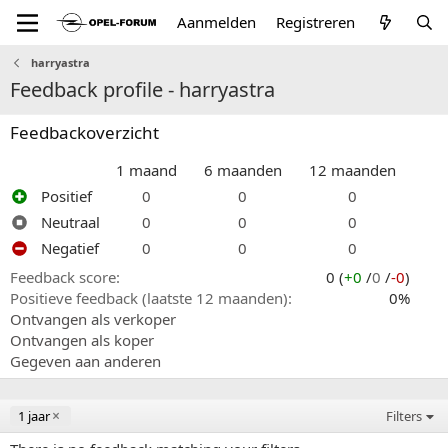
Aanmelden
Registreren
harryastra
Feedback profile - harryastra
Feedbackoverzicht
1 maand
6 maanden
12 maanden
Positief
0
0
0
Neutraal
0
0
0
Negatief
0
0
0
Feedback score
0 (
+0
/
0
/
-0
)
Positieve feedback (laatste 12 maanden)
0%
Ontvangen als verkoper
Ontvangen als koper
Gegeven aan anderen
1 jaar
Filters