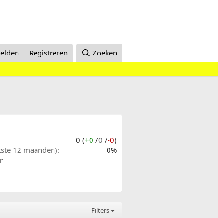
elden
Registreren
Zoeken
0 (
+0
/
0
/
-0
)
atste 12 maanden)
0%
r
Filters