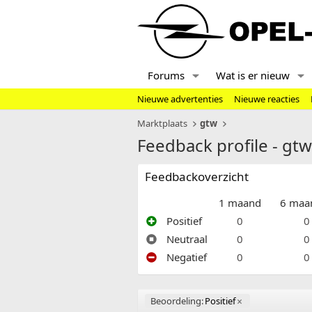
Forums
Wat is er nieuw
Nieuwe advertenties
Nieuwe reacties
Marktplaats
gtw
Feedback profile - gtw
Feedbackoverzicht
1 maand
6 maa
Positief
0
0
Neutraal
0
0
Negatief
0
0
Beoordeling:
Positief