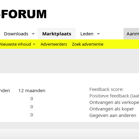
Downloads
Marktplaats
Leden
Aanm
Nieuwste inhoud
Adverteerders
Zoek advertentie
Feedback score
nden
12 maanden
Positieve feedback (la
0
Ontvangen als verkope
0
Ontvangen als koper
0
Gegeven aan anderen