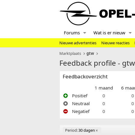
Forums
Wat is er nieuw
Nieuwe advertenties
Nieuwe reacties
Marktplaats
gtw
Feedback profile - gtw
Feedbackoverzicht
1 maand
6 maa
Positief
0
0
Neutraal
0
0
Negatief
0
0
Period:
30 dagen