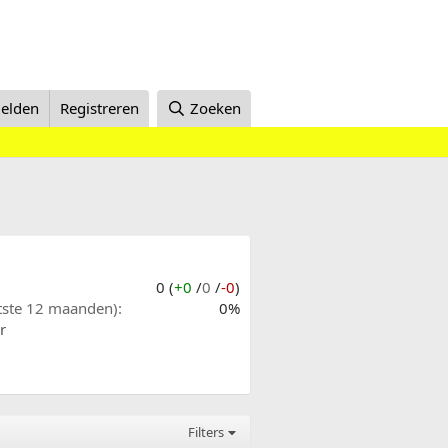
elden
Registreren
Zoeken
0 (
+0
/
0
/
-0
)
atste 12 maanden)
0%
r
Filters