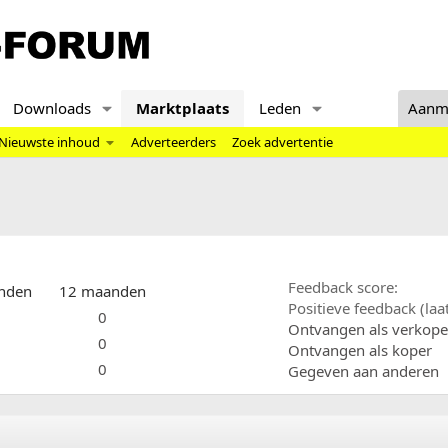
Downloads
Marktplaats
Leden
Aanm
Nieuwste inhoud
Adverteerders
Zoek advertentie
Feedback score
nden
12 maanden
Positieve feedback (la
0
Ontvangen als verkope
0
Ontvangen als koper
0
Gegeven aan anderen