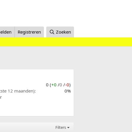
elden
Registreren
Zoeken
0 (
+0
/
0
/
-0
)
atste 12 maanden)
0%
r
Filters