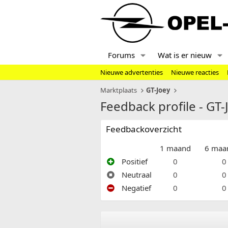
Forums
Wat is er nieuw
Nieuwe advertenties
Nieuwe reacties
Marktplaats
GT-Joey
Feedback profile - GT-
Feedbackoverzicht
1 maand
6 maa
Positief
0
0
Neutraal
0
0
Negatief
0
0