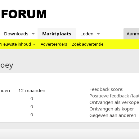
Downloads
Marktplaats
Leden
Aanm
Nieuwste inhoud
Adverteerders
Zoek advertentie
Joey
Feedback score
nden
12 maanden
Positieve feedback (la
0
Ontvangen als verkope
0
Ontvangen als koper
0
Gegeven aan anderen