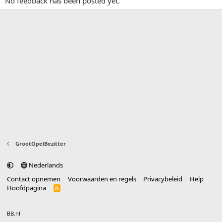
No feedback has been posted yet.
GrootOpelBezitter
Nederlands
Contact opnemen
Voorwaarden en regels
Privacybeleid
Help
Hoofdpagina
R
S
S
®
Community platform by XenForo
© 2010-2025 XenForo Ltd.
vertaald door
BB.nl