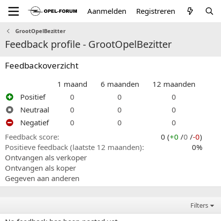
Aanmelden
Registreren
GrootOpelBezitter
Feedback profile - GrootOpelBezitter
Feedbackoverzicht
1 maand
6 maanden
12 maanden
Positief
0
0
0
Neutraal
0
0
0
Negatief
0
0
0
Feedback score
0 (
+0
/
0
/
-0
)
Positieve feedback (laatste 12 maanden)
0%
Ontvangen als verkoper
Ontvangen als koper
Gegeven aan anderen
Filters