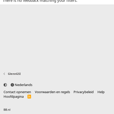
There is no feedback matching your filters.
GlennGSI
Nederlands
Contact opnemen
Voorwaarden en regels
Privacybeleid
Help
Hoofdpagina
R
S
S
®
Community platform by XenForo
© 2010-2025 XenForo Ltd.
vertaald door
BB.nl