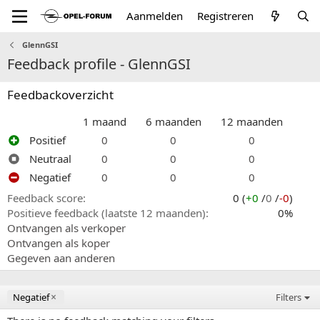
Aanmelden
Registreren
GlennGSI
Feedback profile - GlennGSI
Feedbackoverzicht
1 maand
6 maanden
12 maanden
Positief
0
0
0
Neutraal
0
0
0
Negatief
0
0
0
Feedback score
0 (
+0
/
0
/
-0
)
Positieve feedback (laatste 12 maanden)
0%
Ontvangen als verkoper
Ontvangen als koper
Gegeven aan anderen
Negatief
Filters