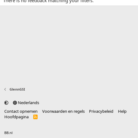
There is no feedback matching your filters.
GlennGSI
Nederlands
Contact opnemen
Voorwaarden en regels
Privacybeleid
Help
Hoofdpagina
R
S
S
®
Community platform by XenForo
© 2010-2025 XenForo Ltd.
vertaald door
BB.nl