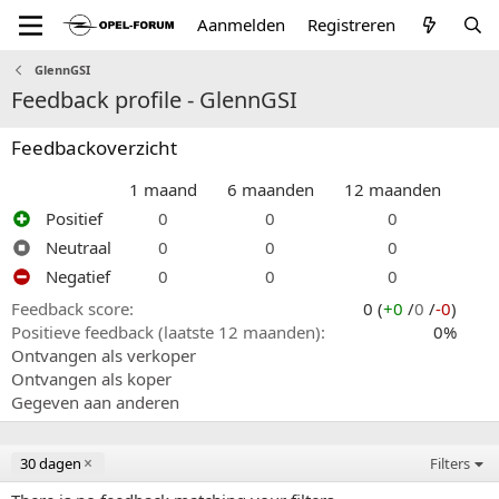
Aanmelden
Registreren
GlennGSI
Feedback profile - GlennGSI
Feedbackoverzicht
1 maand
6 maanden
12 maanden
Positief
0
0
0
Neutraal
0
0
0
Negatief
0
0
0
Feedback score
0 (
+0
/
0
/
-0
)
Positieve feedback (laatste 12 maanden)
0%
Ontvangen als verkoper
Ontvangen als koper
Gegeven aan anderen
30 dagen
Filters