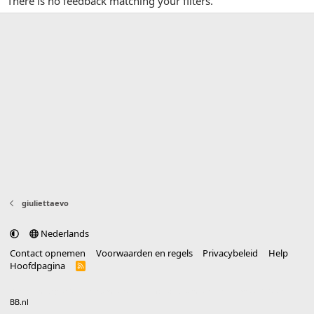
There is no feedback matching your filters.
giuliettaevo
Nederlands
Contact opnemen
Voorwaarden en regels
Privacybeleid
Help
Hoofdpagina
R
S
S
®
Community platform by XenForo
© 2010-2025 XenForo Ltd.
vertaald door
BB.nl