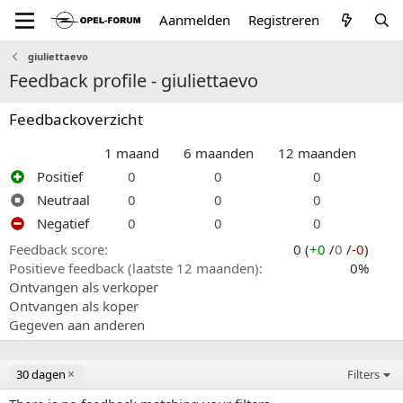
Aanmelden
Registreren
giuliettaevo
Feedback profile - giuliettaevo
Feedbackoverzicht
1 maand
6 maanden
12 maanden
Positief
0
0
0
Neutraal
0
0
0
Negatief
0
0
0
Feedback score
0 (
+0
/
0
/
-0
)
Positieve feedback (laatste 12 maanden)
0%
Ontvangen als verkoper
Ontvangen als koper
Gegeven aan anderen
30 dagen
Filters