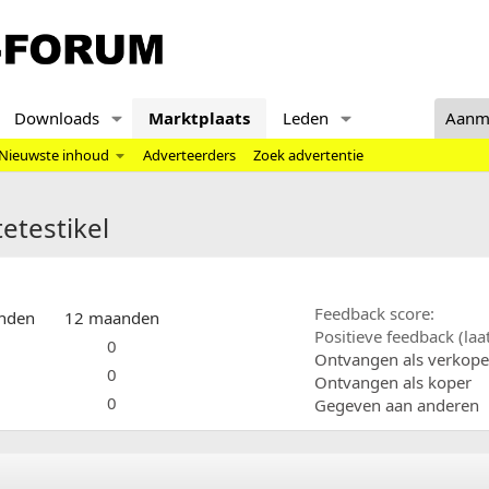
Downloads
Marktplaats
Leden
Aanm
Nieuwste inhoud
Adverteerders
Zoek advertentie
tetestikel
Feedback score
nden
12 maanden
Positieve feedback (la
0
Ontvangen als verkope
0
Ontvangen als koper
0
Gegeven aan anderen