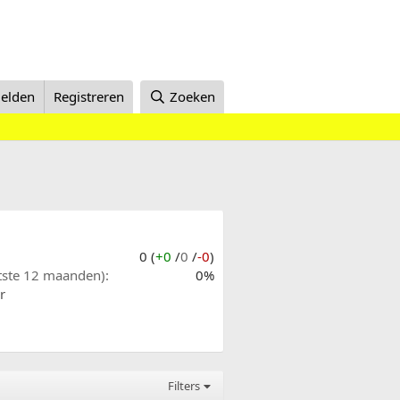
elden
Registreren
Zoeken
0 (
+0
/
0
/
-0
)
atste 12 maanden)
0%
r
Filters