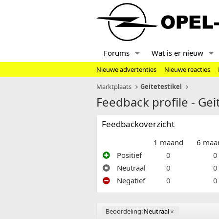
Forums
Wat is er nieuw
Nieuwe advertenties
Nieuwe reacties
Marktplaats
Geitetestikel
Feedback profile - Gei
Feedbackoverzicht
1 maand
6 maa
Positief
0
0
Neutraal
0
0
Negatief
0
0
Beoordeling:
Neutraal