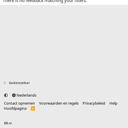
There is no feedback matching your filters.
Geitetestikel
Nederlands
Contact opnemen
Voorwaarden en regels
Privacybeleid
Help
Hoofdpagina
R
S
S
®
Community platform by XenForo
© 2010-2025 XenForo Ltd.
vertaald door
BB.nl