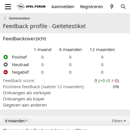
Aanmelden
Registreren
Geitetestikel
Feedback profile - Geitetestikel
Feedbackoverzicht
1 maand
6 maanden
12 maanden
Positief
0
0
0
Neutraal
0
0
0
Negatief
0
0
0
Feedback score
0 (
+0
/
0
/
-0
)
Positieve feedback (laatste 12 maanden)
0%
Ontvangen als verkoper
Ontvangen als koper
Gegeven aan anderen
6 maanden
Filters