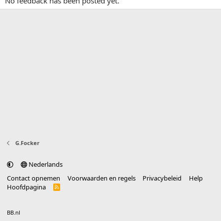
No feedback has been posted yet.
G.Focker
Nederlands
Contact opnemen
Voorwaarden en regels
Privacybeleid
Help
Hoofdpagina
R
S
S
®
Community platform by XenForo
© 2010-2025 XenForo Ltd.
vertaald door
BB.nl