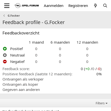
Aanmelden
Registreren
G.Focker
Feedback profile - G.Focker
Feedbackoverzicht
1 maand
6 maanden
12 maanden
Positief
0
0
0
Neutraal
0
0
0
Negatief
0
0
0
Feedback score
0 (
+0
/
0
/
-0
)
Positieve feedback (laatste 12 maanden)
0%
Ontvangen als verkoper
Ontvangen als koper
Gegeven aan anderen
Filters