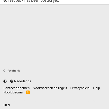
No feedback has been posted yet.
fotohenk
Nederlands
Contact opnemen
Voorwaarden en regels
Privacybeleid
Help
Hoofdpagina
R
S
S
®
Community platform by XenForo
© 2010-2025 XenForo Ltd.
vertaald door
BB.nl