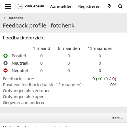
Aanmelden
Registreren
fotohenk
Feedback profile - fotohenk
Feedbackoverzicht
1 maand
6 maanden
12 maanden
Positief
0
0
0
Neutraal
0
0
0
Negatief
0
0
0
Feedback score
0 (
+0
/
0
/
-0
)
Positieve feedback (laatste 12 maanden)
0%
Ontvangen als verkoper
Ontvangen als koper
Gegeven aan anderen
Filters