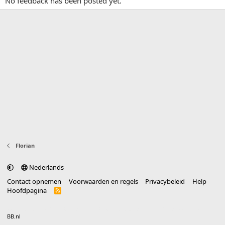
No feedback has been posted yet.
Florian
Nederlands
Contact opnemen
Voorwaarden en regels
Privacybeleid
Help
Hoofdpagina
R
S
S
®
Community platform by XenForo
© 2010-2025 XenForo Ltd.
vertaald door
BB.nl