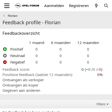
Aanmelden
Registreren
Florian
Feedback profile - Florian
Feedbackoverzicht
1 maand
6 maanden
12 maanden
Positief
0
0
0
Neutraal
0
0
0
Negatief
0
0
0
Feedback score
0 (
+0
/
0
/
-0
)
Positieve feedback (laatste 12 maanden)
0%
Ontvangen als verkoper
Ontvangen als koper
Gegeven aan anderen
Filters