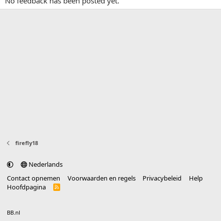
No feedback has been posted yet.
firefly18
Nederlands
Contact opnemen
Voorwaarden en regels
Privacybeleid
Help
Hoofdpagina
R
S
S
®
Community platform by XenForo
© 2010-2025 XenForo Ltd.
vertaald door
BB.nl