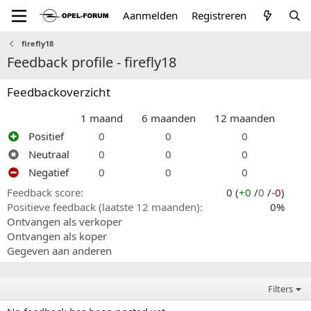
Aanmelden
Registreren
firefly18
Feedback profile - firefly18
Feedbackoverzicht
1 maand
6 maanden
12 maanden
Positief
0
0
0
Neutraal
0
0
0
Negatief
0
0
0
Feedback score
0 (
+0
/
0
/
-0
)
Positieve feedback (laatste 12 maanden)
0%
Ontvangen als verkoper
Ontvangen als koper
Gegeven aan anderen
Filters