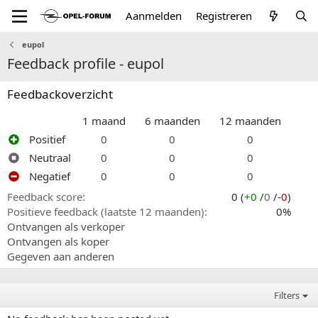
Aanmelden
Registreren
eupol
Feedback profile - eupol
Feedbackoverzicht
1 maand
6 maanden
12 maanden
Positief
0
0
0
Neutraal
0
0
0
Negatief
0
0
0
Feedback score
0 (
+0
/
0
/
-0
)
Positieve feedback (laatste 12 maanden)
0%
Ontvangen als verkoper
Ontvangen als koper
Gegeven aan anderen
Filters