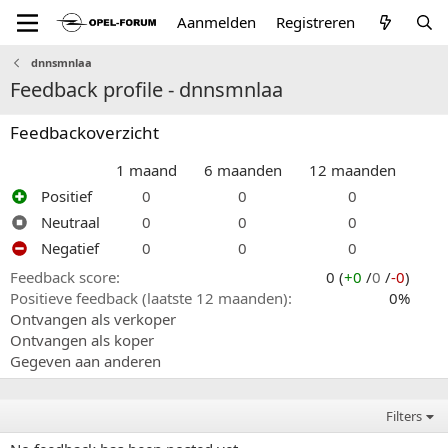
Aanmelden
Registreren
dnnsmnlaa
Feedback profile - dnnsmnlaa
Feedbackoverzicht
1 maand
6 maanden
12 maanden
Positief
0
0
0
Neutraal
0
0
0
Negatief
0
0
0
Feedback score
0 (
+0
/
0
/
-0
)
Positieve feedback (laatste 12 maanden)
0%
Ontvangen als verkoper
Ontvangen als koper
Gegeven aan anderen
Filters