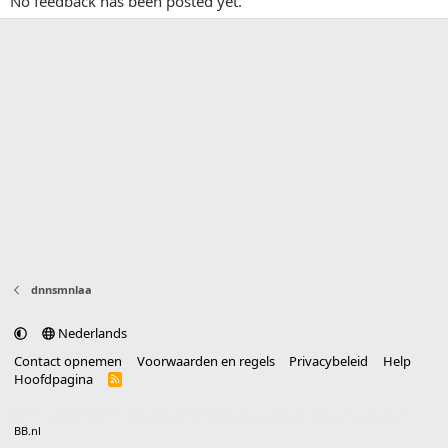
No feedback has been posted yet.
dnnsmnlaa
Nederlands
Contact opnemen
Voorwaarden en regels
Privacybeleid
Help
Hoofdpagina
R
S
S
®
Community platform by XenForo
© 2010-2025 XenForo Ltd.
vertaald door
BB.nl