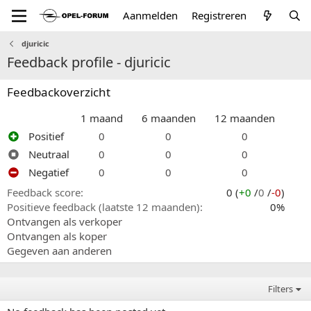
Aanmelden
Registreren
djuricic
Feedback profile - djuricic
Feedbackoverzicht
1 maand
6 maanden
12 maanden
Positief
0
0
0
Neutraal
0
0
0
Negatief
0
0
0
Feedback score
0 (
+0
/
0
/
-0
)
Positieve feedback (laatste 12 maanden)
0%
Ontvangen als verkoper
Ontvangen als koper
Gegeven aan anderen
Filters