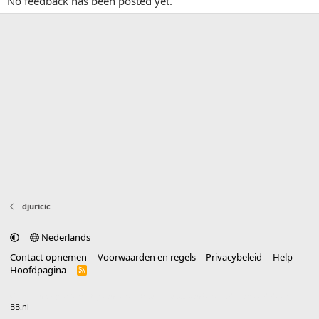
No feedback has been posted yet.
djuricic
Nederlands
Contact opnemen
Voorwaarden en regels
Privacybeleid
Help
Hoofdpagina
R
S
S
®
Community platform by XenForo
© 2010-2025 XenForo Ltd.
vertaald door
BB.nl