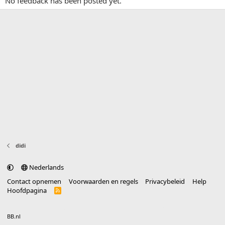
No feedback has been posted yet.
didi
Nederlands
Contact opnemen
Voorwaarden en regels
Privacybeleid
Help
Hoofdpagina
R
S
S
®
Community platform by XenForo
© 2010-2025 XenForo Ltd.
vertaald door
BB.nl