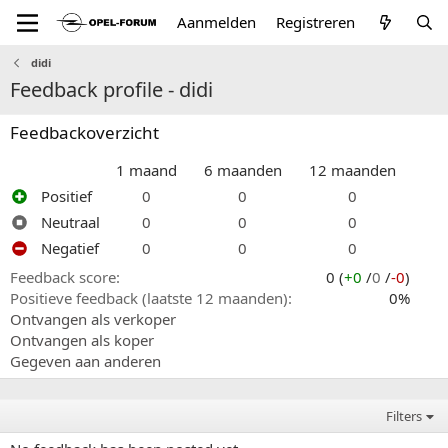
Aanmelden
Registreren
didi
Feedback profile - didi
Feedbackoverzicht
1 maand
6 maanden
12 maanden
Positief
0
0
0
Neutraal
0
0
0
Negatief
0
0
0
Feedback score
0 (
+0
/
0
/
-0
)
Positieve feedback (laatste 12 maanden)
0%
Ontvangen als verkoper
Ontvangen als koper
Gegeven aan anderen
Filters