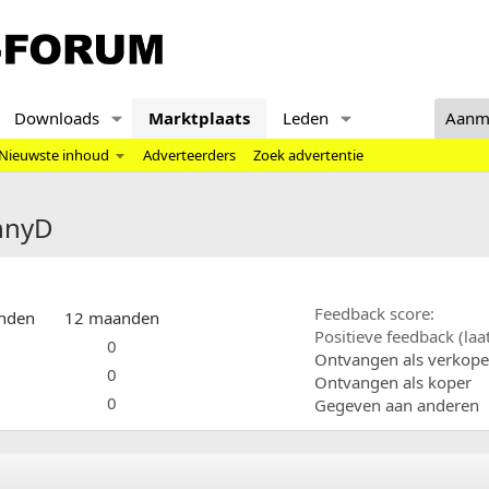
Downloads
Marktplaats
Leden
Aanm
Nieuwste inhoud
Adverteerders
Zoek advertentie
ennyD
Feedback score
nden
12 maanden
Positieve feedback (la
0
Ontvangen als verkope
0
Ontvangen als koper
0
Gegeven aan anderen