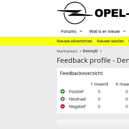
Forums
Wat is er nieuw
Nieuwe advertenties
Nieuwe reacties
Marktplaats
DennyD
Feedback profile - D
Feedbackoverzicht
1 maand
6 maa
Positief
0
0
Neutraal
0
0
Negatief
0
0