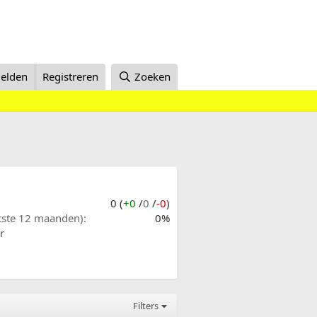
elden
Registreren
Zoeken
0 (
+0
/
0
/
-0
)
atste 12 maanden)
0%
r
Filters