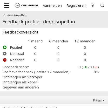
Aanmelden
Registreren
dennisopelfan
Feedback profile - dennisopelfan
Feedbackoverzicht
1 maand
6 maanden
12 maanden
Positief
0
0
0
Neutraal
0
0
0
Negatief
0
0
0
Feedback score
0 (
+0
/
0
/
-0
)
Positieve feedback (laatste 12 maanden)
0%
Ontvangen als verkoper
Ontvangen als koper
Gegeven aan anderen
Filters