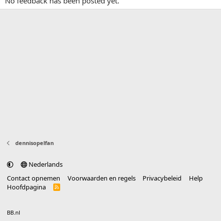
No feedback has been posted yet.
dennisopelfan
Nederlands
Contact opnemen
Voorwaarden en regels
Privacybeleid
Help
Hoofdpagina
R
S
S
®
Community platform by XenForo
© 2010-2025 XenForo Ltd.
vertaald door
BB.nl