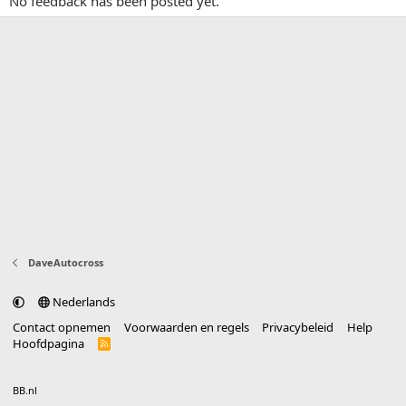
No feedback has been posted yet.
DaveAutocross
Nederlands
Contact opnemen
Voorwaarden en regels
Privacybeleid
Help
Hoofdpagina
R
S
S
®
Community platform by XenForo
© 2010-2025 XenForo Ltd.
vertaald door
BB.nl