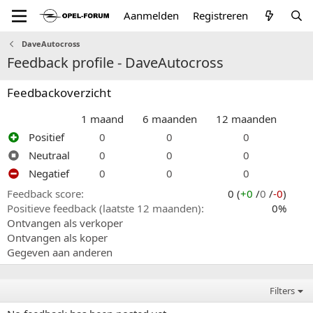
Aanmelden
Registreren
DaveAutocross
Feedback profile - DaveAutocross
Feedbackoverzicht
1 maand
6 maanden
12 maanden
Positief
0
0
0
Neutraal
0
0
0
Negatief
0
0
0
Feedback score
0 (
+0
/
0
/
-0
)
Positieve feedback (laatste 12 maanden)
0%
Ontvangen als verkoper
Ontvangen als koper
Gegeven aan anderen
Filters