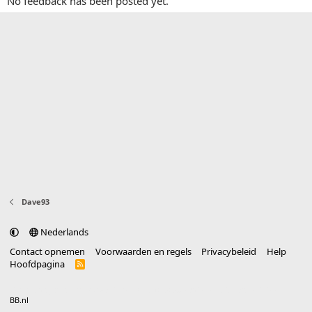
No feedback has been posted yet.
Dave93
Nederlands
Contact opnemen
Voorwaarden en regels
Privacybeleid
Help
Hoofdpagina
R
S
S
®
Community platform by XenForo
© 2010-2025 XenForo Ltd.
vertaald door
BB.nl