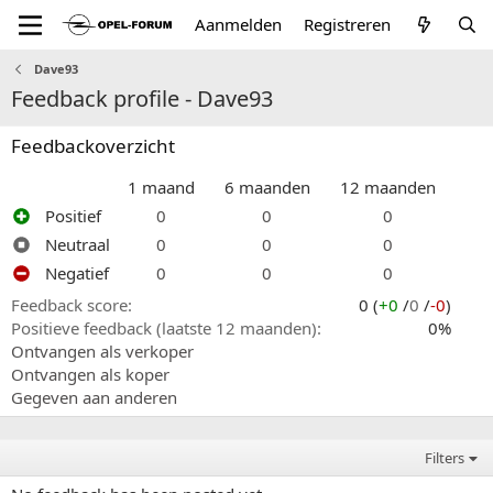
Aanmelden
Registreren
Dave93
Feedback profile - Dave93
Feedbackoverzicht
1 maand
6 maanden
12 maanden
Positief
0
0
0
Neutraal
0
0
0
Negatief
0
0
0
Feedback score
0 (
+0
/
0
/
-0
)
Positieve feedback (laatste 12 maanden)
0%
Ontvangen als verkoper
Ontvangen als koper
Gegeven aan anderen
Filters