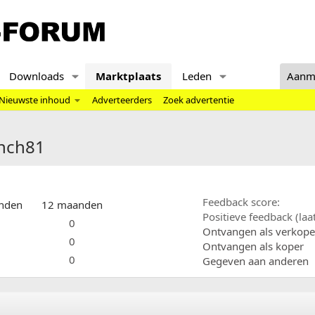
Downloads
Marktplaats
Leden
Aanm
Nieuwste inhoud
Adverteerders
Zoek advertentie
unch81
Feedback score
nden
12 maanden
Positieve feedback (la
0
Ontvangen als verkope
0
Ontvangen als koper
0
Gegeven aan anderen