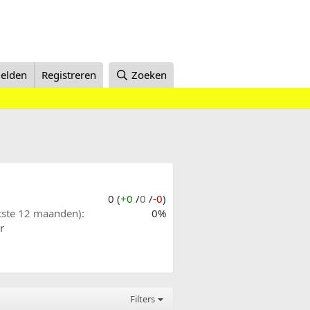
elden
Registreren
Zoeken
0 (
+0
/
0
/
-0
)
atste 12 maanden)
0%
r
Filters