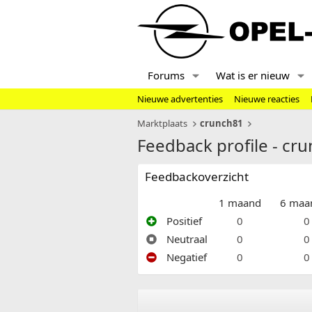
Forums
Wat is er nieuw
Nieuwe advertenties
Nieuwe reacties
Marktplaats
crunch81
Feedback profile - cr
Feedbackoverzicht
1 maand
6 maa
Positief
0
0
Neutraal
0
0
Negatief
0
0