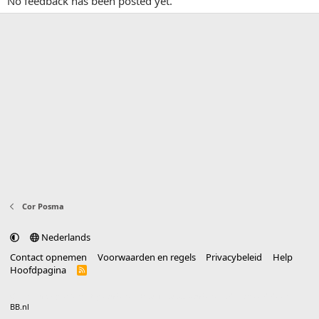
No feedback has been posted yet.
Cor Posma
Nederlands
Contact opnemen
Voorwaarden en regels
Privacybeleid
Help
Hoofdpagina
R
S
S
®
Community platform by XenForo
© 2010-2025 XenForo Ltd.
vertaald door
BB.nl