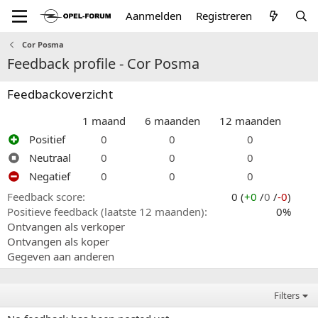
Aanmelden
Registreren
Cor Posma
Feedback profile - Cor Posma
Feedbackoverzicht
1 maand
6 maanden
12 maanden
Positief
0
0
0
Neutraal
0
0
0
Negatief
0
0
0
Feedback score
0 (
+0
/
0
/
-0
)
Positieve feedback (laatste 12 maanden)
0%
Ontvangen als verkoper
Ontvangen als koper
Gegeven aan anderen
Filters