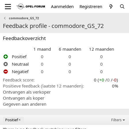
Aanmelden
Registreren
commodore_GS_72
Feedback profile - commodore_GS_72
Feedbackoverzicht
1 maand
6 maanden
12 maanden
Positief
0
0
0
Neutraal
0
0
0
Negatief
0
0
0
Feedback score
0 (
+0
/
0
/
-0
)
Positieve feedback (laatste 12 maanden)
0%
Ontvangen als verkoper
Ontvangen als koper
Gegeven aan anderen
Positief
Filters