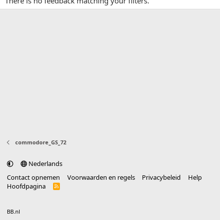
There is no feedback matching your filters.
commodore_GS_72
Nederlands
Contact opnemen
Voorwaarden en regels
Privacybeleid
Help
Hoofdpagina
R
S
S
®
Community platform by XenForo
© 2010-2025 XenForo Ltd.
vertaald door
BB.nl