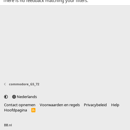
There is no feedback matching your filters.
commodore_GS_72
Nederlands
Contact opnemen
Voorwaarden en regels
Privacybeleid
Help
Hoofdpagina
R
S
S
®
Community platform by XenForo
© 2010-2025 XenForo Ltd.
vertaald door
BB.nl