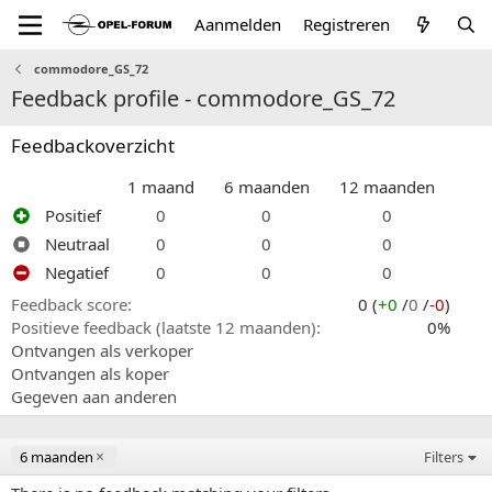
Aanmelden
Registreren
commodore_GS_72
Feedback profile - commodore_GS_72
Feedbackoverzicht
1 maand
6 maanden
12 maanden
Positief
0
0
0
Neutraal
0
0
0
Negatief
0
0
0
Feedback score
0 (
+0
/
0
/
-0
)
Positieve feedback (laatste 12 maanden)
0%
Ontvangen als verkoper
Ontvangen als koper
Gegeven aan anderen
6 maanden
Filters