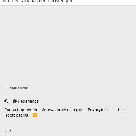
No feedback has been posted yet.
bsquare101
Nederlands
Contact opnemen
Voorwaarden en regels
Privacybeleid
Help
Hoofdpagina
R
S
S
®
Community platform by XenForo
© 2010-2025 XenForo Ltd.
vertaald door
BB.nl