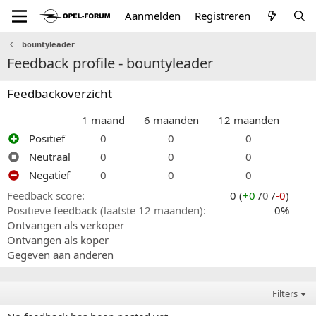
Aanmelden
Registreren
bountyleader
Feedback profile - bountyleader
Feedbackoverzicht
1 maand
6 maanden
12 maanden
Positief
0
0
0
Neutraal
0
0
0
Negatief
0
0
0
Feedback score
0 (
+0
/
0
/
-0
)
Positieve feedback (laatste 12 maanden)
0%
Ontvangen als verkoper
Ontvangen als koper
Gegeven aan anderen
Filters