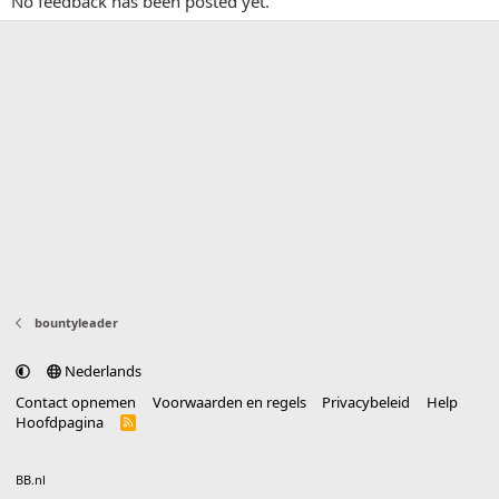
No feedback has been posted yet.
bountyleader
Nederlands
Contact opnemen
Voorwaarden en regels
Privacybeleid
Help
Hoofdpagina
R
S
S
®
Community platform by XenForo
© 2010-2025 XenForo Ltd.
vertaald door
BB.nl