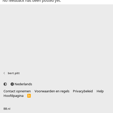
No feedback has been posted yet.
bert pitt
Nederlands
Contact opnemen
Voorwaarden en regels
Privacybeleid
Help
Hoofdpagina
R
S
S
®
Community platform by XenForo
© 2010-2025 XenForo Ltd.
vertaald door
BB.nl