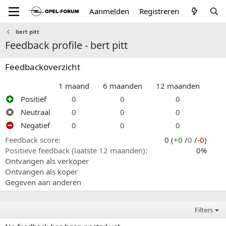
Aanmelden
Registreren
bert pitt
Feedback profile - bert pitt
Feedbackoverzicht
1 maand
6 maanden
12 maanden
Positief
0
0
0
Neutraal
0
0
0
Negatief
0
0
0
Feedback score
0 (
+0
/
0
/
-0
)
Positieve feedback (laatste 12 maanden)
0%
Ontvangen als verkoper
Ontvangen als koper
Gegeven aan anderen
Filters