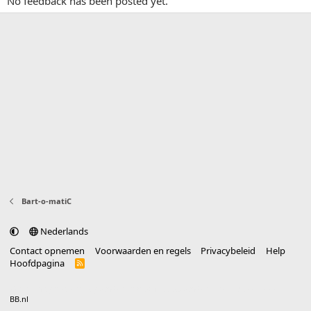
No feedback has been posted yet.
Bart-o-matiC
Nederlands
Contact opnemen
Voorwaarden en regels
Privacybeleid
Help
Hoofdpagina
R
S
S
®
Community platform by XenForo
© 2010-2025 XenForo Ltd.
vertaald door
BB.nl