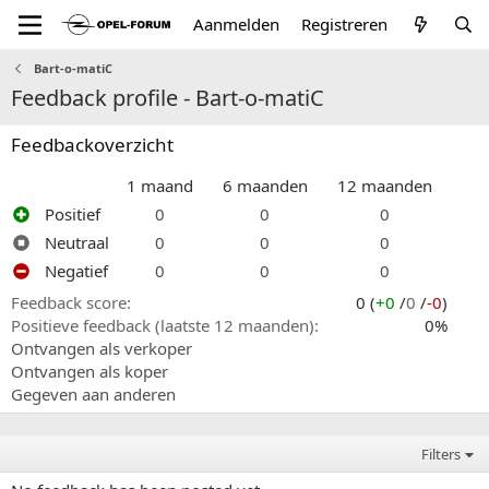
Aanmelden
Registreren
Bart-o-matiC
Feedback profile - Bart-o-matiC
Feedbackoverzicht
1 maand
6 maanden
12 maanden
Positief
0
0
0
Neutraal
0
0
0
Negatief
0
0
0
Feedback score
0 (
+0
/
0
/
-0
)
Positieve feedback (laatste 12 maanden)
0%
Ontvangen als verkoper
Ontvangen als koper
Gegeven aan anderen
Filters