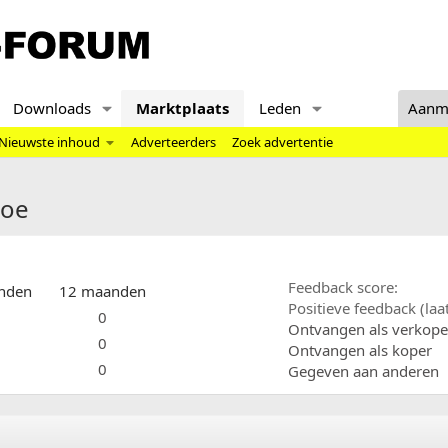
Downloads
Marktplaats
Leden
Aanm
Nieuwste inhoud
Adverteerders
Zoek advertentie
boe
Feedback score
nden
12 maanden
Positieve feedback (la
0
Ontvangen als verkope
0
Ontvangen als koper
0
Gegeven aan anderen