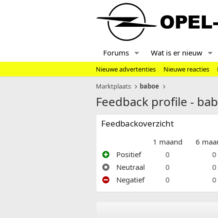
Forums
Wat is er nieuw
Nieuwe advertenties
Nieuwe reacties
Marktplaats
baboe
Feedback profile - ba
Feedbackoverzicht
1 maand
6 maa
Positief
0
0
Neutraal
0
0
Negatief
0
0