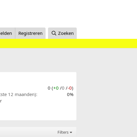
elden
Registreren
Zoeken
0 (
+0
/
0
/
-0
)
atste 12 maanden)
0%
r
Filters