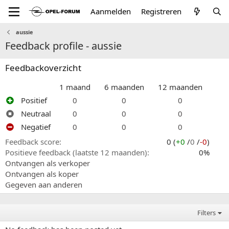
Aanmelden
Registreren
aussie
Feedback profile - aussie
Feedbackoverzicht
1 maand
6 maanden
12 maanden
Positief
0
0
0
Neutraal
0
0
0
Negatief
0
0
0
Feedback score
0 (
+0
/
0
/
-0
)
Positieve feedback (laatste 12 maanden)
0%
Ontvangen als verkoper
Ontvangen als koper
Gegeven aan anderen
Filters