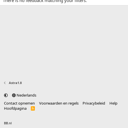
There is no feedback matching your filters.
Astra1.8
Nederlands
Contact opnemen
Voorwaarden en regels
Privacybeleid
Help
Hoofdpagina
R
S
S
®
Community platform by XenForo
© 2010-2025 XenForo Ltd.
vertaald door
BB.nl