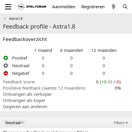
Aanmelden
Registreren
Astra1.8
Feedback profile - Astra1.8
Feedbackoverzicht
1 maand
6 maanden
12 maanden
Positief
0
0
0
Neutraal
0
0
0
Negatief
0
0
0
Feedback score
0 (
+0
/
0
/
-0
)
Positieve feedback (laatste 12 maanden)
0%
Ontvangen als verkoper
Ontvangen als koper
Gegeven aan anderen
Neutraal
Filters