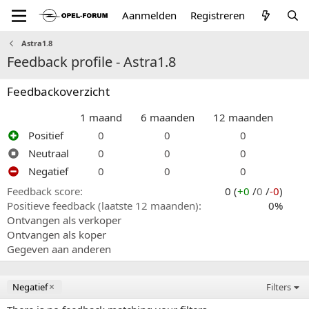
Aanmelden
Registreren
Astra1.8
Feedback profile - Astra1.8
Feedbackoverzicht
1 maand
6 maanden
12 maanden
Positief
0
0
0
Neutraal
0
0
0
Negatief
0
0
0
Feedback score
0 (
+0
/
0
/
-0
)
Positieve feedback (laatste 12 maanden)
0%
Ontvangen als verkoper
Ontvangen als koper
Gegeven aan anderen
Negatief
Filters