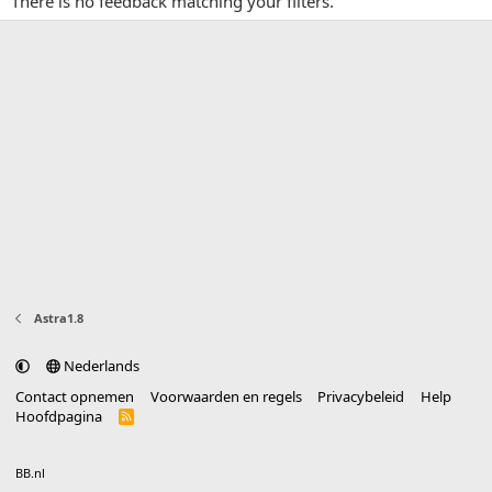
There is no feedback matching your filters.
Astra1.8
Nederlands
Contact opnemen
Voorwaarden en regels
Privacybeleid
Help
Hoofdpagina
R
S
S
®
Community platform by XenForo
© 2010-2025 XenForo Ltd.
vertaald door
BB.nl