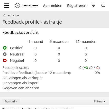
Aanmelden
Registreren
astra tje
Feedback profile - astra tje
Feedbackoverzicht
1 maand
6 maanden
12 maanden
Positief
0
0
0
Neutraal
0
0
0
Negatief
0
0
0
Feedback score
0 (
+0
/
0
/
-0
)
Positieve feedback (laatste 12 maanden)
0%
Ontvangen als verkoper
Ontvangen als koper
Gegeven aan anderen
Positief
Filters