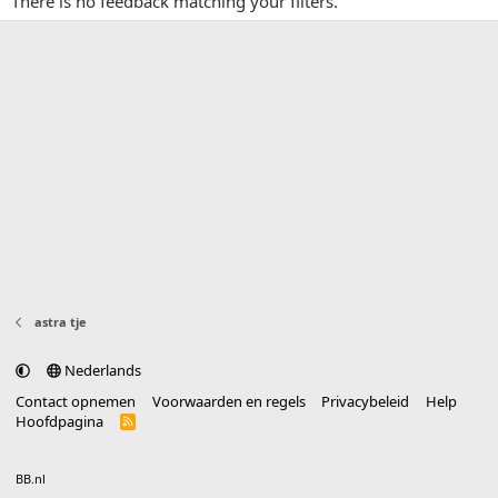
There is no feedback matching your filters.
astra tje
Nederlands
Contact opnemen
Voorwaarden en regels
Privacybeleid
Help
Hoofdpagina
R
S
S
®
Community platform by XenForo
© 2010-2025 XenForo Ltd.
vertaald door
BB.nl