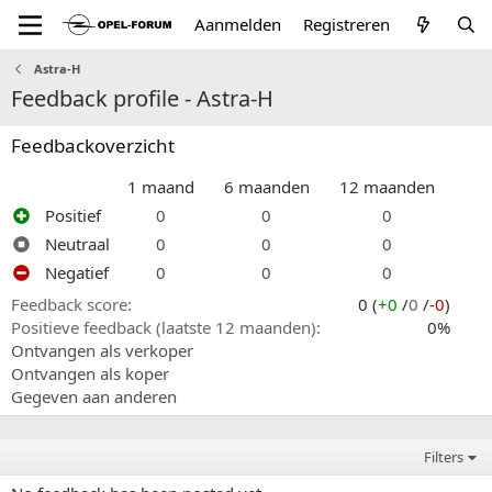
Aanmelden
Registreren
Astra-H
Feedback profile - Astra-H
Feedbackoverzicht
1 maand
6 maanden
12 maanden
Positief
0
0
0
Neutraal
0
0
0
Negatief
0
0
0
Feedback score
0 (
+0
/
0
/
-0
)
Positieve feedback (laatste 12 maanden)
0%
Ontvangen als verkoper
Ontvangen als koper
Gegeven aan anderen
Filters