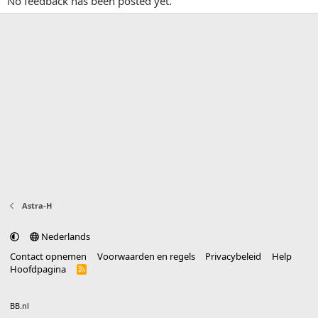
No feedback has been posted yet.
Astra-H
Nederlands
Contact opnemen
Voorwaarden en regels
Privacybeleid
Help
Hoofdpagina
R
S
S
®
Community platform by XenForo
© 2010-2025 XenForo Ltd.
vertaald door
BB.nl