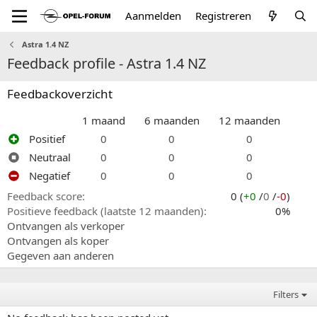
Aanmelden
Registreren
Astra 1.4 NZ
Feedback profile - Astra 1.4 NZ
Feedbackoverzicht
1 maand
6 maanden
12 maanden
Positief
0
0
0
Neutraal
0
0
0
Negatief
0
0
0
Feedback score
0 (
+0
/
0
/
-0
)
Positieve feedback (laatste 12 maanden)
0%
Ontvangen als verkoper
Ontvangen als koper
Gegeven aan anderen
Filters