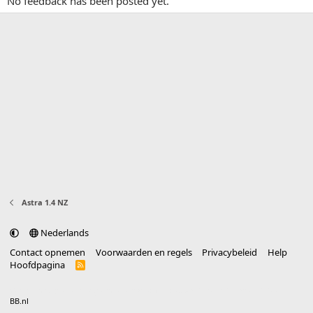
No feedback has been posted yet.
Astra 1.4 NZ
Nederlands
Contact opnemen
Voorwaarden en regels
Privacybeleid
Help
Hoofdpagina
R
S
S
®
Community platform by XenForo
© 2010-2025 XenForo Ltd.
vertaald door
BB.nl