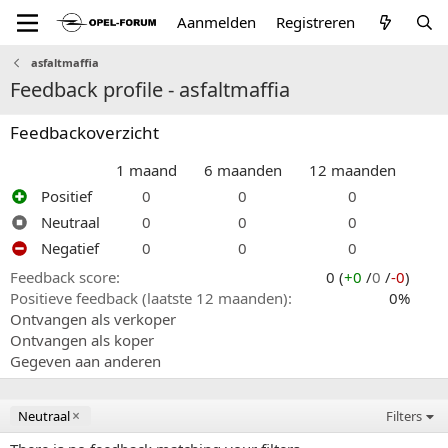
Aanmelden
Registreren
asfaltmaffia
Feedback profile - asfaltmaffia
Feedbackoverzicht
1 maand
6 maanden
12 maanden
Positief
0
0
0
Neutraal
0
0
0
Negatief
0
0
0
Feedback score
0 (
+0
/
0
/
-0
)
Positieve feedback (laatste 12 maanden)
0%
Ontvangen als verkoper
Ontvangen als koper
Gegeven aan anderen
Neutraal
Filters