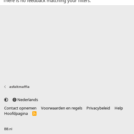
There is no feedback matching your filters.
asfaltmaffia
Nederlands
Contact opnemen
Voorwaarden en regels
Privacybeleid
Help
Hoofdpagina
R
S
S
®
Community platform by XenForo
© 2010-2025 XenForo Ltd.
vertaald door
BB.nl