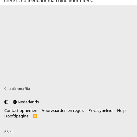
There is no feedback matching your filters.
asfaltmaffia
Nederlands
Contact opnemen
Voorwaarden en regels
Privacybeleid
Help
Hoofdpagina
R
S
S
®
Community platform by XenForo
© 2010-2025 XenForo Ltd.
vertaald door
BB.nl