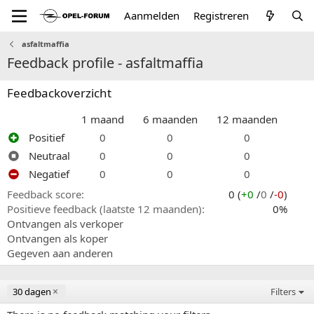
Aanmelden
Registreren
asfaltmaffia
Feedback profile - asfaltmaffia
Feedbackoverzicht
1 maand
6 maanden
12 maanden
Positief
0
0
0
Neutraal
0
0
0
Negatief
0
0
0
Feedback score
0 (
+0
/
0
/
-0
)
Positieve feedback (laatste 12 maanden)
0%
Ontvangen als verkoper
Ontvangen als koper
Gegeven aan anderen
30 dagen
Filters