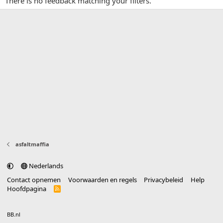
There is no feedback matching your filters.
asfaltmaffia
Nederlands
Contact opnemen
Voorwaarden en regels
Privacybeleid
Help
Hoofdpagina
R
S
S
®
Community platform by XenForo
© 2010-2025 XenForo Ltd.
vertaald door
BB.nl