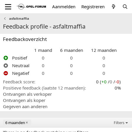
Aanmelden
Registreren
asfaltmaffia
Feedback profile - asfaltmaffia
Feedbackoverzicht
1 maand
6 maanden
12 maanden
Positief
0
0
0
Neutraal
0
0
0
Negatief
0
0
0
Feedback score
0 (
+0
/
0
/
-0
)
Positieve feedback (laatste 12 maanden)
0%
Ontvangen als verkoper
Ontvangen als koper
Gegeven aan anderen
6 maanden
Filters