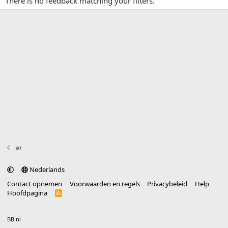
There is no feedback matching your filters.
ar
Nederlands
Contact opnemen
Voorwaarden en regels
Privacybeleid
Help
Hoofdpagina
R
S
S
®
Community platform by XenForo
© 2010-2025 XenForo Ltd.
vertaald door
BB.nl