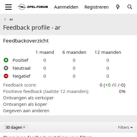
Aanmelden
Registreren
ar
Feedback profile - ar
Feedbackoverzicht
1 maand
6 maanden
12 maanden
Positief
0
0
0
Neutraal
0
0
0
Negatief
0
0
0
Feedback score
0 (
+0
/
0
/
-0
)
Positieve feedback (laatste 12 maanden)
0%
Ontvangen als verkoper
Ontvangen als koper
Gegeven aan anderen
30 dagen
Filters