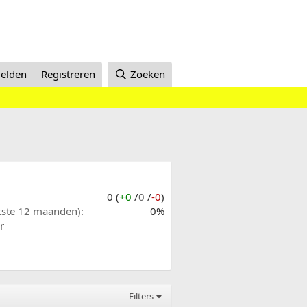
elden
Registreren
Zoeken
0 (
+0
/
0
/
-0
)
atste 12 maanden)
0%
r
Filters