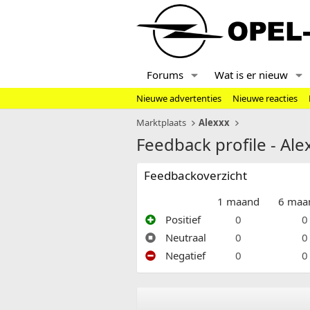
Forums
Wat is er nieuw
Nieuwe advertenties
Nieuwe reacties
Marktplaats
Alexxx
Feedback profile - Ale
Feedbackoverzicht
1 maand
6 maa
Positief
0
0
Neutraal
0
0
Negatief
0
0