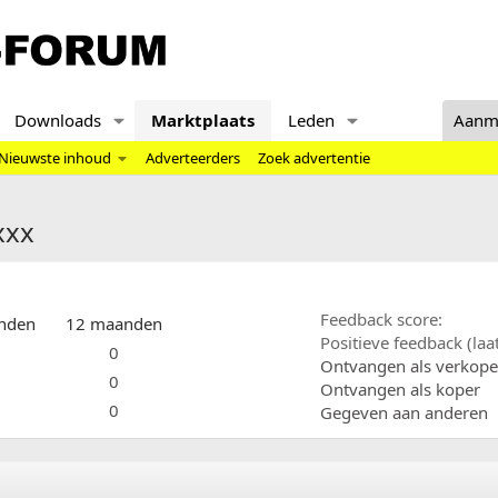
Downloads
Marktplaats
Leden
Aanm
Nieuwste inhoud
Adverteerders
Zoek advertentie
xxx
Feedback score
nden
12 maanden
Positieve feedback (la
0
Ontvangen als verkope
0
Ontvangen als koper
0
Gegeven aan anderen