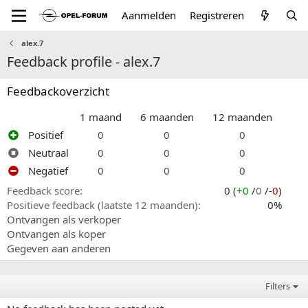
Aanmelden
Registreren
alex.7
Feedback profile - alex.7
Feedbackoverzicht
1 maand
6 maanden
12 maanden
Positief
0
0
0
Neutraal
0
0
0
Negatief
0
0
0
Feedback score
0 (
+0
/
0
/
-0
)
Positieve feedback (laatste 12 maanden)
0%
Ontvangen als verkoper
Ontvangen als koper
Gegeven aan anderen
Filters