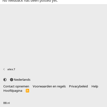
No feedback has been posted yet.
alex.7
Nederlands
Contact opnemen
Voorwaarden en regels
Privacybeleid
Help
Hoofdpagina
R
S
S
®
Community platform by XenForo
© 2010-2025 XenForo Ltd.
vertaald door
BB.nl